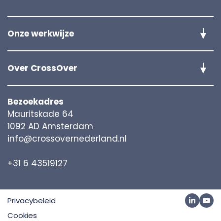
Onze werkwijze
De Slimste Handen verkiezingen
Over CrossOver
Team
Bezoekadres
Werken bij
Mauritskade 64
Founder's story
1092 AD Amsterdam
info@crossovernederland.nl
+31 6 43519127
Privacybeleid
Cookies