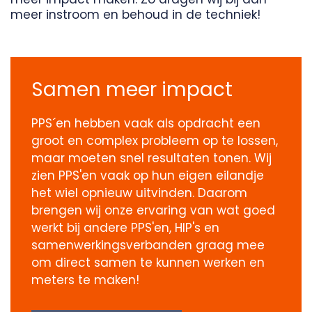
meer instroom en behoud in de techniek!
Samen meer impact
PPS´en hebben vaak als opdracht een
groot en complex probleem op te lossen,
maar moeten snel resultaten tonen. Wij
zien PPS'en vaak op hun eigen eilandje
het wiel opnieuw uitvinden. Daarom
brengen wij onze ervaring van wat goed
werkt bij andere PPS'en, HIP's en
samenwerkingsverbanden graag mee
om direct samen te kunnen werken en
meters te maken!