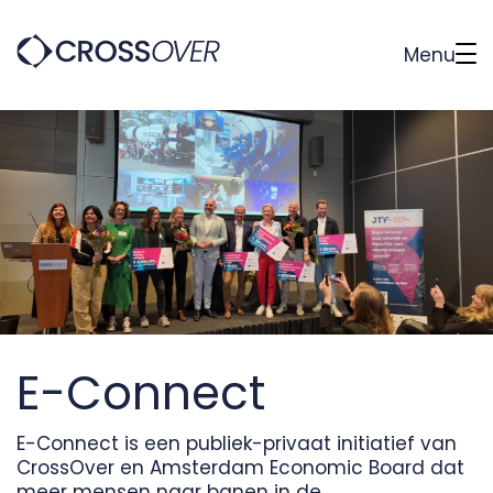
Menu
Onze werkwijze
Slimste Handen
Onze werkwijze
Over CrossOver
Slimste Handen
Zij-instroom obstakels weg
Contact
Over CrossOver
Slimste Handen
Samen meer impact
Over
Slimste Handen van Amsterdam
Team
Founder's story
E-Connect
E-Connect is een publiek-privaat initiatief van
CrossOver en Amsterdam Economic Board dat
meer mensen naar banen in de