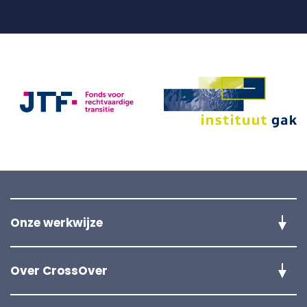
Onze werkwijze
De Slimste Handen verkiezingen
Over CrossOver
Team